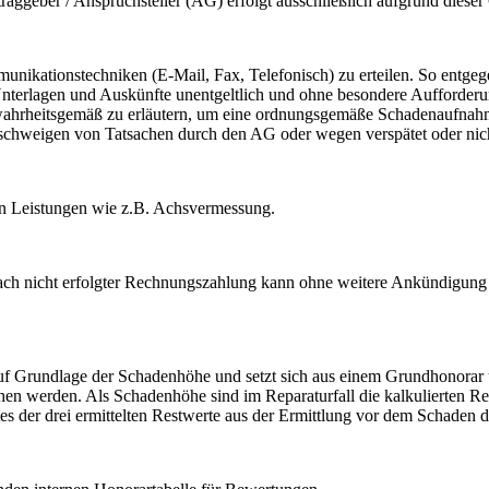
ggeber / Anspruchsteller (AG) erfolgt ausschließlich aufgrund dieser 
ommunikationstechniken (E-Mail, Fax, Telefonisch) zu erteilen. So en
Unterlagen und Auskünfte unentgeltlich und ohne besondere Aufforderu
hrheitsgemäß zu erläutern, um eine ordnungsgemäße Schadenaufnahm
rschweigen von Tatsachen durch den AG oder wegen verspätet oder ni
en Leistungen wie z.B. Achsvermessung.
 Nach nicht erfolgter Rechnungszahlung kann ohne weitere Ankündigung 
auf Grundlage der Schadenhöhe und setzt sich aus einem Grundhonor
en werden. Als Schadenhöhe sind im Reparaturfall die kalkulierten R
es der drei ermittelten Restwerte aus der Ermittlung vor dem Schaden