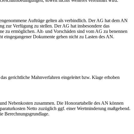
Geschäftsbedingungen, soweit nichts Weiteres vereinbart wird.
tgegengenommene Aufträge gelten als verbindlich. Der AG hat dem AN
ng zur Verfügung zu stellen. Der AG hat insbesondere das
e zu ermöglichen. Alt- und Vorschäden sind vom AG zu benennen
cht eingegangener Dokumente gehen nicht zu Lasten des AN.
das gerichtliche Mahnverfahren eingeleitet bzw. Klage erhoben
ar und Nebenkosten zusammen. Die Honorartabelle des AN können
eparaturkosten Netto zuzüglich ggf. einer Wertminderung maßgebend.
 die Berechnungsgrundlage.