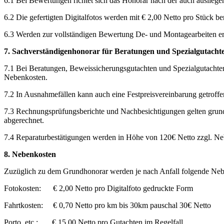
6.1 Bei Bewertungen richtet sich das Honorar nach der auch ausliege
6.2 Die gefertigten Digitalfotos werden mit € 2,00 Netto pro Stück be
6.3 Werden zur vollständigen Bewertung De- und Montagearbeiten erf
7. Sachverständigenhonorar für Beratungen und Spezialgutacht
7.1 Bei Beratungen, Beweissicherungsgutachten und Spezialgutachten
Nebenkosten.
7.2 In Ausnahmefällen kann auch eine Festpreisvereinbarung getroff
7.3 Rechnungsprüfungsberichte und Nachbesichtigungen gelten grund
abgerechnet.
7.4 Reparaturbestätigungen werden in Höhe von 120€ Netto zzgl. Ne
8. Nebenkosten
Zuzüglich zu dem Grundhonorar werden je nach Anfall folgende Neb
Fotokosten: € 2,00 Netto pro Digitalfoto gedruckte Form
Fahrtkosten: € 0,70 Netto pro km bis 30km pauschal 30€ Netto
Porto, etc.: € 15,00 Netto pro Gutachten im Regelfall