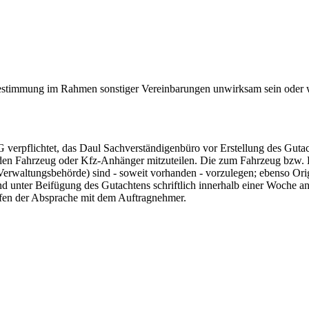
estimmung im Rahmen sonstiger Vereinbarungen unwirksam sein oder we
erpflichtet, das Daul Sachverständigenbüro vor Erstellung des Gutach
den Fahrzeug oder Kfz-Anhänger mitzuteilen. Die zum Fahrzeug bzw. 
r Verwaltungsbehörde) sind - soweit vorhanden - vorzulegen; ebenso O
 unter Beifügung des Gutachtens schriftlich innerhalb einer Woche an
fen der Absprache mit dem Auftragnehmer.